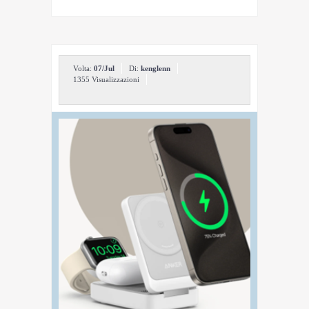
Volta:
07/Jul
Di:
kenglenn
1355 Visualizzazioni