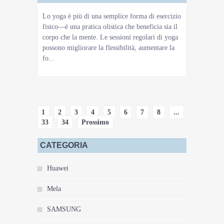
Lo yoga è più di una semplice forma di esercizio
fisico—è una pratica olistica che beneficia sia il
corpo che la mente. Le sessioni regolari di yoga
possono migliorare la flessibilità, aumentare la
fo...
1
2
3
4
5
6
7
8
...
33
34
Prossimo
CATEGORIA
Huawei
Mela
SAMSUNG