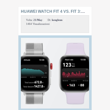
HUAWEI WATCH FIT 4 VS. FIT 3:
SPIEGAZIONE DELLE DIFFERENZE
Volta:
21/May
Di:
kenglenn
CHIAVE
1464 Visualizzazioni