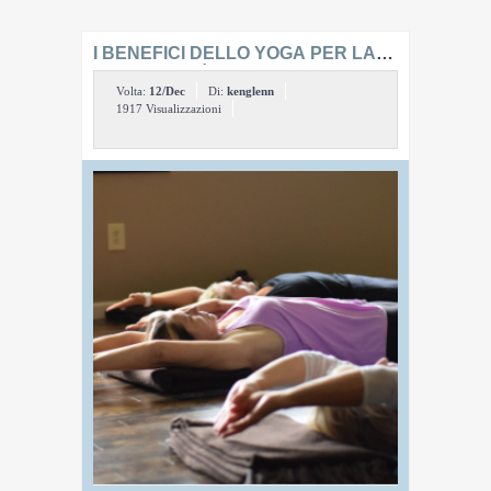
I BENEFICI DELLO YOGA PER LA
FLESSIBILITÀ, LA FORZA E LA
Volta:
12/Dec
Di:
kenglenn
CHIAREZZA MENTALE
1917 Visualizzazioni