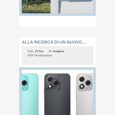
ALLA RICERCA DI UN NUOVO
SMARTPHONE? VI DIAMO 5 MOTIVI
Volta:
23/Jun
Di:
kenglenn
PER SCEGLIERE HONOR 400 LITE
1836 Visualizzazioni