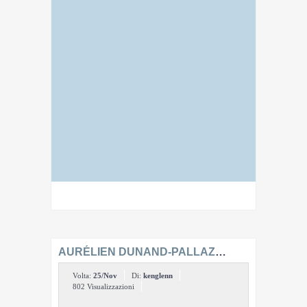
AURÉLIEN DUNAND-PALLAZ
PROVA IL GT 6 PRO SULLE ALPI:
Volta:
25/Nov
Di:
kenglenn
COME È ANDATA?
802 Visualizzazioni