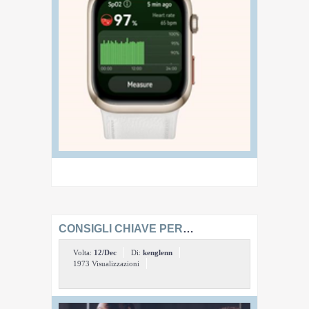
CONSIGLI CHIAVE PER
MANTENERSI IN SALUTE NEI TUOI
Volta:
12/Dec
Di:
kenglenn
30, 40 ANNI E OLTRE
1973 Visualizzazioni