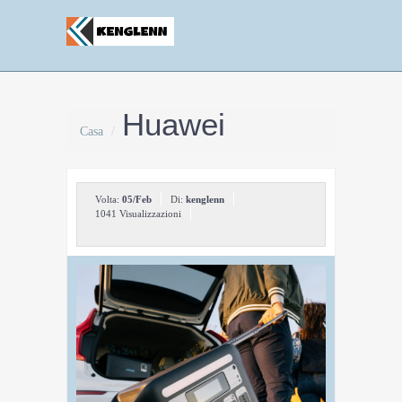
Huawei
Casa
/
Volta:
05/Feb
Di:
kenglenn
1041 Visualizzazioni