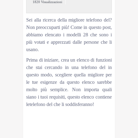
1820 Visualizzazioni
Sei alla ricerca della migliore telefono del?
Non preoccuparti più! Come in questo post,
abbiamo elencato i modelli 28 che sono i
più votati e apprezzati dalle persone che li
usano.
Prima di iniziare, crea un elenco di funzioni
che stai cercando in una telefono del in
questo modo, scegliere quella migliore per
le tue esigenze da questo elenco sarebbe
molto più semplice. Non importa quali
siano i tuoi requisiti, questo elenco contiene
letelefono del che li soddisferanno!
1Gigaset AS475 Telefono Cordless, Tastiera
Retroilluminata, Ampio Raggio d’Azione, Numeri
Grandi sul Display, Rubrica fino a 100 contatti,
Black List, Nero/GrigioGigaset9.92Gigaset E275 Il