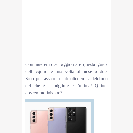
Multifunction] Porta Cellulare da Auto Universale
per iPhone 12/12 Pro/11 Samsung
A20/A21/A51/A71 Redmi Xiaomi e GPS
DispositiviUNBREAKcable8.69Gigaset AS 690 IP
Telefono Cordless per Chiamate VoIP e Telefonia
Fissa, Nero [Italia]Gigaset8.610Gigaset A280
Telefono Portatile con Vivavoce Alta Qualità,
Display illuminato, 1.5 pollici, Lista Chiamate Fatte,
Ricevute e Perse, Nero [Versione
Italiana]Gigaset8.4
Continueremo ad aggiornare questa guida
dell’acquirente una volta al mese o due.
Solo per assicurarti di ottenere la telefono
del che è la migliore e l’ultima! Quindi
dovremmo iniziare?