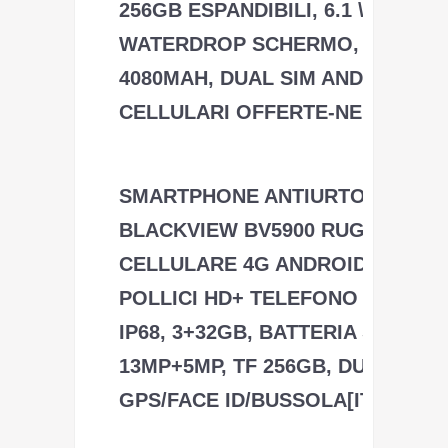
256GB ESPANDIBILI, 6.1 \'\'HD+
WATERDROP SCHERMO, BATTER
4080MAH, DUAL SIM ANDROID 9
CELLULARI OFFERTE-NERO
Blackview
SMARTPHONE ANTIURTO,
BLACKVIEW BV5900 RUGGED
CELLULARE 4G ANDROID 9.0, 5.7
POLLICI HD+ TELEFONO RESIST
IP68, 3+32GB, BATTERIA 5580MAH
13MP+5MP, TF 256GB, DUAL SIM,
GPS/FACE ID/BUSSOLA[ITALIA]
Blackview