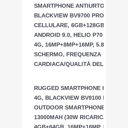
SMARTPHONE ANTIURTO,
BLACKVIEW BV9700 PRO RUGGE
CELLULARE, 6GB+128GB, SD 256
ANDROID 9.0, HELIO P70 DUAL S
4G, 16MP+8MP+16MP, 5.84” FHD+
SCHERMO, FREQUENZA
CARDIACA/QUALITÀ DELL\'ARIA/
Blackview
RUGGED SMARTPHONE IN OFFE
4G, BLACKVIEW BV9100 IP69K
OUTDOOR SMARTPHONE ANTIUR
13000MAH (30W RICARICA RAPIDA
4GB+64GB, 16MP+16MP, DUAL SI