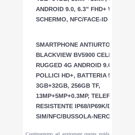
ANDROID 9.0, 6.3” FHD+ WATER
SCHERMO, NFC/FACE-ID
Blackview
SMARTPHONE ANTIURTO,
BLACKVIEW BV5900 CELLULARE
RUGGED 4G ANDROID 9.0, 5.7
POLLICI HD+, BATTERIA 5580MAH
3GB+32GB, 256GB TF,
13MP+5MP+0.3MP, TELEFONO
RESISTENTE IP68/IP69K/DUAL
SIM/NFC/BUSSOLA-NERO
Blackview
Continueremo ad aggiornare questa guida