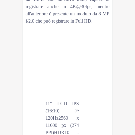
registrare anche in 4K@30fps, mentre
all'anteriore è presente un modulo da 8 MP
f/2.0 che può registrare in Full HD.
Xiaomi Pad 5
OS (al
Android 11 con MIUI
lancio)
12.5
Processore
Qualcomm
Snapdragon 860a
7-nm1 x Kryo 485 @
2,96 GHz3 x Kryo
485 @ 2,42 GHz4 x
Kryo 485 @ 1,80
GHz
Memorie
6GB di RAM128 GB
Non espandibili
11" LCD IPS
Display
(16:10) @
120Hz2560 x
11600 px (274
PPI)HDR10 -