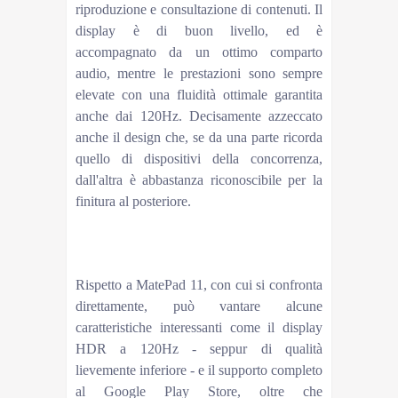
riproduzione e consultazione di contenuti. Il
display è di buon livello, ed è
accompagnato da un ottimo comparto
audio, mentre le prestazioni sono sempre
elevate con una fluidità ottimale garantita
anche dai 120Hz. Decisamente azzeccato
anche il design che, se da una parte ricorda
quello di dispositivi della concorrenza,
dall'altra è abbastanza riconoscibile per la
finitura al posteriore.
[HWUVIDEO="3178"]Xiaomi Pad 5, è lui il
MIGLIOR TABLET ANDROID sotto i 400 euro? La
recensione[/HWUVIDEO]
Rispetto a MatePad 11, con cui si confronta
direttamente, può vantare alcune
caratteristiche interessanti come il display
HDR a 120Hz - seppur di qualità
lievemente inferiore - e il supporto completo
al Google Play Store, oltre che