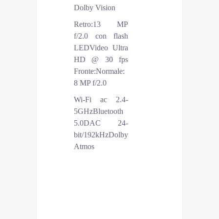
Dolby Vision
Retro:13 MP
Fotocamere
f/2.0 con flash
LEDVideo Ultra
HD @ 30 fps
Fronte:Normale:
8 MP f/2.0
Wi-Fi ac 2.4-
Extra
5GHzBluetooth
5.0DAC 24-
bit/192kHzDolby
Atmos
Porte
USB Type-CNO jack
audio 3.5 mm
Batteria
8.720 mAhRicarica
rapida 33W PD 3.0
Dimensioni
254,7 x 166,3 x 6,9
mm