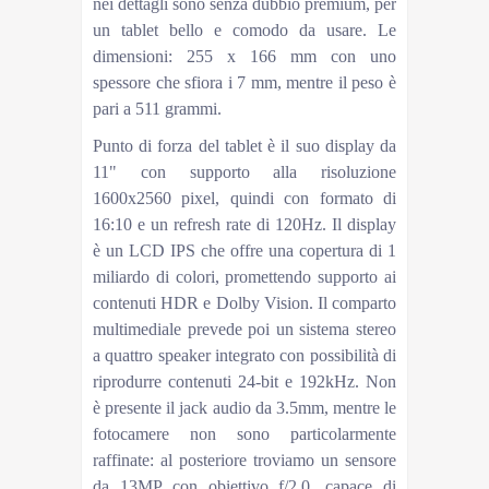
nei dettagli sono senza dubbio premium, per
un tablet bello e comodo da usare. Le
dimensioni: 255 x 166 mm con uno
spessore che sfiora i 7 mm, mentre il peso è
pari a 511 grammi.
Punto di forza del tablet è il suo display da
11" con supporto alla risoluzione
1600x2560 pixel, quindi con formato di
16:10 e un refresh rate di 120Hz. Il display
è un LCD IPS che offre una copertura di 1
miliardo di colori, promettendo supporto ai
contenuti HDR e Dolby Vision. Il comparto
multimediale prevede poi un sistema stereo
a quattro speaker integrato con possibilità di
riprodurre contenuti 24-bit e 192kHz. Non
è presente il jack audio da 3.5mm, mentre le
fotocamere non sono particolarmente
raffinate: al posteriore troviamo un sensore
da 13MP con obiettivo f/2.0, capace di