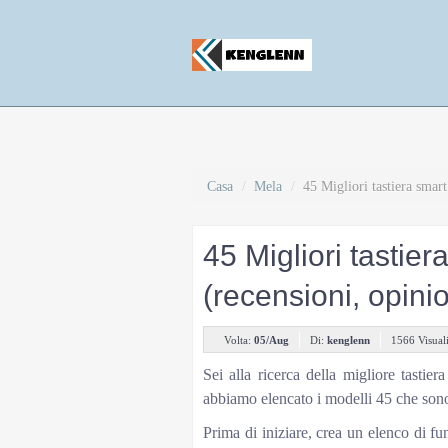
Casa
/
Mela
/
45 Migliori tastiera smart
45 Migliori tastier
(recensioni, opinio
Volta:
05/Aug
Di:
kenglenn
1566 Visual
Sei alla ricerca della migliore tasti
abbiamo elencato i modelli 45 che sono 
Prima di iniziare, crea un elenco di fu