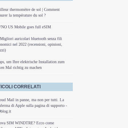
lleur thermomètre de sol | Comment
urer la température du sol ?
NO US Mobile goes full eSIM
Migliori auricolari bluetooth senza fili
nomici nel 2022 (recensioni, opinioni,
zzi)
ps, um Ihre elektrische Installation zum
ten Mal richtig zu machen
ICOLI CORRELATI
oud Mail in panne, ma non per tutti. La
ferma di Apple sulla pagina di supporto -
blog.it
ova SIM WINDTRE? Ecco come