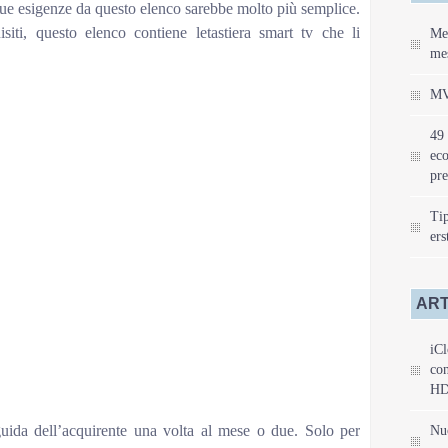
 tue esigenze da questo elenco sarebbe molto più semplice.
siti, questo elenco contiene letastiera smart tv che li
Mei
mes
ni tastiera retroilluminata con mouse touchpad per Smart TV, Mini
MV
Rii9.92ESYNiC Tastiera Wireless Retroilluminata – 2.4GHz Mini
Mouse e Batteria Ricaricabile per Google Smart TV Android Box
49 
ic9.73Logitech K400 Plus Tastiera Wireless per TV, PC, Home
eco
i, Windows, Android, Laptop/Tablet, Layout Italiano QWERTY,
pre
 Italiano) – Mini Tastiera retroilluminata con Mouse touchpad e
, Mini PC, Computer, ConsoleRii9.65Rii Mini i8 (Layout Italiano) –
Tip
e touchpad per Smart TV, Mini PC, HTPC, Console,
ers
luminata con 7 Colori, 2.4GHz Tastiera remota Portatile Wireless
Smart TV IPTV HTPC X360 [Layout Italiano]YAGALA8.87TedGem
s Smart TV Tastiera Wireless per Smart TV USB Ergonomica
ART
Touchpad per Laptop/Mac/PC/Android TVTedGem8.88Rii Mini i8+
etroilluminata con Mouse touchpad per Smart TV, Mini PC, HTPC,
+ Bluetooth (Layout Italiano) – Mini Tastiera retroilluminata con
iCl
Tablet, Smartphone, Console, PC, Fire TV, RaspberryRii8.610Rii
con
astiera con Mouse touchpad per Smart TV, Mini PC, HTPC, Console,
HD
ida dell’acquirente una volta al mese o due. Solo per
Nu