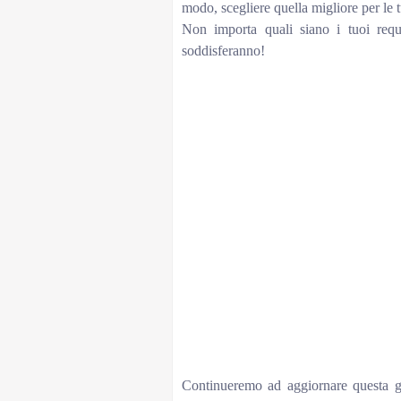
modo, scegliere quella migliore per le
Non importa quali siano i tuoi requi
soddisferanno!
1Rii Mini i8+ Wireless (layout ITALIANO) – Mi
PC, HTPC, Console, Computer – Colore NERO
Tastierino Wireless Portatile con Touchpad 
XBMC Windows Laptop Raspberry PI PS3eSyn
Theater‎, Tasti ‎Multimediali Personalizzabil
NeroLogitech9.64Rii Mini X8 Wireless (Layout
rotellina di Scorrimento per Smart TV, TV Box
Mini Tastiera Wireless ergonomica con Mous
ComputerRii9.46YAGALA Mini Tastiera Retroil
con Touchpad per Pad PC Android TV Box, 
Tastiera Wireless PC, 2.4G Tastiera Wireles
Tastiera Senza Fili Wireless Tastiera con 
Wireless (Layout Italiano) – Mini Tastiera r
Console, ComputerRii8.69Rii Mini i4 Wireless 
touchpad Compatibile con Smart TV, TV Box, 
Mini X1 Wireless (Layout Italiano) – Mini T
ComputerRii8.5
Continueremo ad aggiornare questa gu