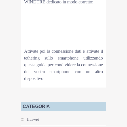
WINDTRE dedicato in modo corretto:
aprite le impostazioni di sistema;
cliccate sulla voce Reti mobili;
cliccate sulla voce Nomi punti di accesso;
cliccate sul tasto “+” con la voce Nuovo APN;
alla voce Nome inserite WINDTRE;
alla voce APN inserite internet.it;
cliccate su Salva APN e uscite dalle impostazioni.
Attivate poi la connessione dati e attivate il
tethering sullo smartphone utilizzando
questa guida per condividere la connessione
del vostro smartphone con un altro
dispositivo.
CATEGORIA
Huawei