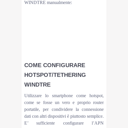
WINDTRE manualmente:
aprite le impostazioni di sistema;
cliccate sulla voce Reti mobili;
cliccate sulla voce Nomi punti di accesso;
cliccate sul tasto “+” con la voce Nuovo APN;
alla voce Nome inserite WINDTRE;
alla voce APN inserite internet.it;
alla voce Tipo APN inserite il valore default;
cliccate su Salva APN e uscite dalle impostazioni.
COME CONFIGURARE
HOTSPOT/TETHERING
WINDTRE
Utilizzare lo smartphone come hotspot,
come se fosse un vero e proprio router
portatile, per condividere la connessione
dati con altri dispositivi è piuttosto semplice.
E’ sufficiente configurare l’APN