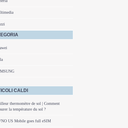
teria
ltimedia
zzi
EGORIA
awei
la
AMSUNG
ICOLI CALDI
lleur thermomètre de sol | Comment
urer la température du sol ?
NO US Mobile goes full eSIM