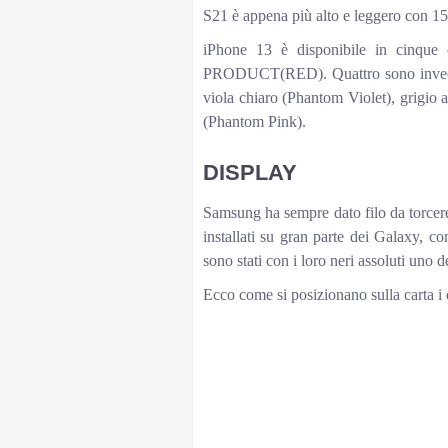
S21 è appena più alto e leggero con 1
iPhone 13 è disponibile in cinque 
PRODUCT(RED). Quattro sono invece l
viola chiaro (Phantom Violet), grigio
(Phantom Pink).
DISPLAY
Samsung ha sempre dato filo da torce
installati su gran parte dei Galaxy, c
sono stati con i loro neri assoluti uno d
Ecco come si posizionano sulla carta i 
iPhone 13 vs Galaxy S21:
iPhone 13
Grandezza (pollici)
6,1
Risoluzione
1170×2532 pixe
Tipo di pannello
Super Retina 
Frequenza di aggiornamento
60Hz
Luminosità massima
800 nit (1200 i