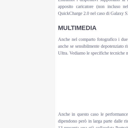
apposito caricatore (non incluso n
QuickCharge 2.0 nel caso di Galaxy S
MULTIMEDIA
Anche nel comparto fotografico i due
anche se sensibilmente depotenziato ri
Ultra. Vediamo le specifiche tecniche n
iPhone 
iPhone 13
Fotocamera principale
12MP, f/1.6, 26
Fotocamera grandangolare
12MP, f/2.4
Fotocamera con teleobiettivo
–
Flash
Dual-LED dual-
Fotocamera anteriore
12MP f/2.2 con 
HDR
Sì
Registrazione video
4K@24/25/30/60
Anche in questo caso le performanc
dipendono però in larga parte dalle ri
13 presenta una già collaudata Portra