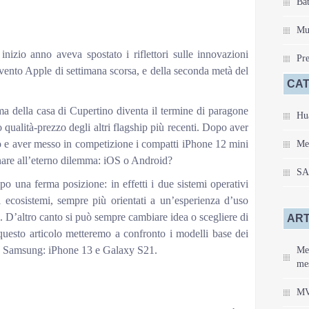
Bat
Mu
izio anno aveva spostato i riflettori sulle innovazioni
Pre
vento Apple di settimana scorsa, e della seconda metà del
CAT
 della casa di Cupertino diventa il termine di paragone
Hu
qualità-prezzo degli altri flagship più recenti. Dopo aver
 e aver messo in competizione i compatti iPhone 12 mini
Me
nare all’eterno dilemma: iOS o Android?
S
o una ferma posizione: in effetti i due sistemi operativi
 ecosistemi, sempre più orientati a un’esperienza d’uso
vi. D’altro canto si può sempre cambiare idea o scegliere di
ART
 questo articolo metteremo a confronto i modelli base dei
e Samsung: iPhone 13 e Galaxy S21.
Mei
mes
MV