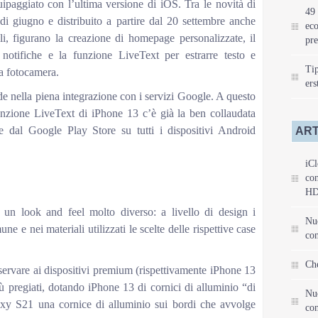
ipaggiato con l’ultima versione di iOS. Tra le novità di
49 
giugno e distribuito a partire dal 20 settembre anche
eco
ili, figurano la creazione di homepage personalizzate, il
pre
notifiche e la funzione LiveText per estrarre testo e
Tip
la fotocamera.
ers
de nella piena integrazione con i servizi Google. A questo
funzione LiveText di iPhone 13 c’è già la ben collaudata
e dal Google Play Store su tutti i dispositivi Android
ART
iCl
con
HD
n look and feel molto diverso: a livello di design i
Nu
 e nei materiali utilizzati le scelte delle rispettive case
con
Che
ervare ai dispositivi premium (rispettivamente iPhone 13
ù pregiati, dotando iPhone 13 di cornici di alluminio “di
Nu
axy S21 una cornice di alluminio sui bordi che avvolge
con