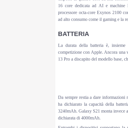
16 core dedicata ad AI e machine le
processore octa-core Exynos 2100 con
ad alto consumo come il gaming e la re
BATTERIA
La durata della batteria è, insieme 
competizione con Apple. Ancora una vol
13 Pro a discapito del modello base, che
iPhone 13 vs Galaxy S21
iPhone 13 (apple.co
Riproduzione audio
fino a 75 ore
Riproduzione video
fino a 19 ore
Riproduzione streaming
fino a 15 ore
Da sempre restia a dare informazioni r
ha dichiarato la capacità della batter
3240mAh. Galaxy S21 monta invece al su
dichiarata di 4000mAh.
Entrambi i dispositivi supportano la