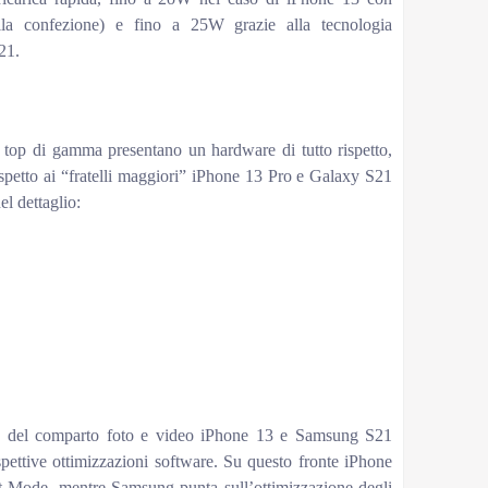
ella confezione) e fino a 25W grazie alla tecnologia
21.
 top di gamma presentano un hardware di tutto rispetto,
spetto ai “fratelli maggiori” iPhone 13 Pro e Galaxy S21
el dettaglio:
13 vs Galaxy S21: fotocamere
Galaxy S21
mm
12MP, f/1.8, 26mm
64MP, f/2.0, 29mm con zoom ottico 1.1x
12MP, f/2.2, 13mm, 120˚
tone
LED
Face ID
10MP, f/2.2
Sì (auto HDR)
fps, 1080p@30/60/120fps
4K@30/60fps, 1080p@30fps
e del comparto foto e video iPhone 13 e Samsung S21
spettive ottimizzazioni software. Su questo fronte iPhone
it Mode, mentre Samsung punta sull’ottimizzazione degli