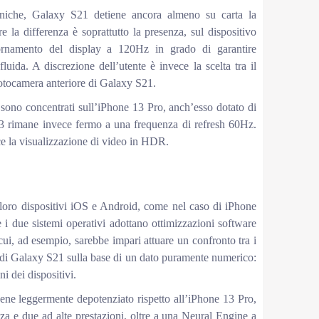
cniche, Galaxy S21 detiene ancora almeno su carta la
e la differenza è soprattutto la presenza, sul dispositivo
rnamento del display a 120Hz in grado di garantire
uida. A discrezione dell’utente è invece la scelta tra il
fotocamera anteriore di Galaxy S21.
i sono concentrati sull’iPhone 13 Pro, anch’esso dotato di
3 rimane invece fermo a una frequenza di refresh 60Hz.
ce la visualizzazione di video in HDR.
loro dispositivi iOS e Android, come nel caso di iPhone
i due sistemi operativi adottano ottimizzazioni software
cui, ad esempio, sarebbe impari attuare un confronto tra i
 Galaxy S21 sulla base di un dato puramente numerico:
ni dei dispositivi.
ene leggermente depotenziato rispetto all’iPhone 13 Pro,
nza e due ad alte prestazioni, oltre a una Neural Engine a