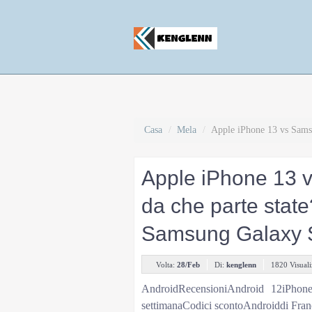
Casa
/
Mela
/
Apple iPhone 13 vs Samsu
Apple iPhone 13 
da che parte stat
Samsung Galaxy S
Volta:
28/Feb
Di:
kenglenn
1820 Visuali
AndroidRecensioniAndroid 12iPhon
settimanaCodici scontoAndroiddi Fran