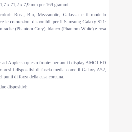
51,7 x 71,2 x 7,9 mm per 169 grammi.
colori: Rosa, Blu, Mezzanotte, Galassia e il modello
e colorazioni disponibili per il Samsung Galaxy S21:
 antracite (Phantom Grey), bianco (Phantom White) e rosa
re ad Apple su questo fronte: per anni i display AMOLED
ompresi i dispositivi di fascia media come il Galaxy A52,
ei punti di forza della casa coreana.
due dispositivi:
 caratteristiche del display
Galaxy S21
6,2
l (460ppi)
1080×2400 pixel (421ppi)
XDR OLED
Dynamic AMOLED 2X
120Hz
n visualizzazione HDR)
1300 nit