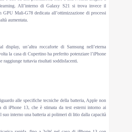
arning. All’interno di Galaxy S21 si trova invece il
 GPU Mali-G78 dedicata all’ottimizzazione di processi
altà aumentata.
al display, un’altra roccaforte di Samsung nell’eterna
ta la casa di Cupertino ha preferito potenziare l’iPhone
 raggiunge tuttavia risultati soddisfacenti.
: batteria
m)
Galaxy S21 (gsmarena.com)
fino a 93 ore
fino a 15 ore
n.d.
iguardo alle specifiche tecniche della batteria, Apple non
ia di iPhone 13, che è stimata da test esterni intorno ai
o interno una batteria ai polimeri di litio dalla capacità
 ricarica rapida, fino a 2oW nel caso di iPhone 13 con