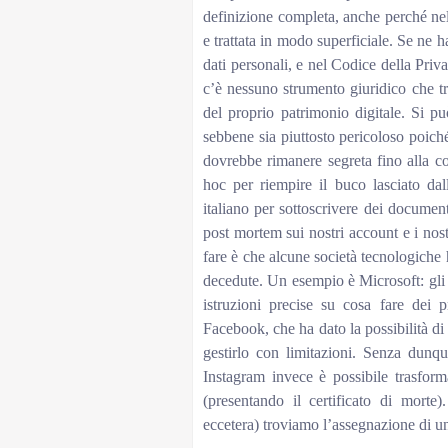
definizione completa, anche perché nell
e trattata in modo superficiale. Se ne h
dati personali, e nel Codice della Pri
c’è nessuno strumento giuridico che tr
del proprio patrimonio digitale. Si p
sebbene sia piuttosto pericoloso poich
dovrebbe rimanere segreta fino alla co
hoc per riempire il buco lasciato da
italiano per sottoscrivere dei documen
post mortem sui nostri account e i nost
fare è che alcune società tecnologiche h
decedute. Un esempio è Microsoft: gli
istruzioni precise su cosa fare dei 
Facebook, che ha dato la possibilità di
gestirlo con limitazioni. Senza dunq
Instagram invece è possibile trasfor
(presentando il certificato di mor
eccetera) troviamo l’assegnazione di un 