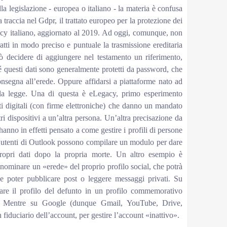
a legislazione - europea o italiano - la materia è confusa
a traccia nel Gdpr, il trattato europeo per la protezione dei
vacy italiano, aggiornato al 2019. Ad oggi, comunque, non
atti in modo preciso e puntuale la trasmissione ereditaria
uò decidere di aggiungere nel testamento un riferimento,
é questi dati sono generalmente protetti da password, che
nsegna all’erede. Oppure affidarsi a piattaforme nato ad
lla legge. Una di questa è eLegacy, primo esperimento
ti digitali (con firme elettroniche) che danno un mandato
ri dispositivi a un’altra persona. Un’altra precisazione da
anno in effetti pensato a come gestire i profili di persone
 utenti di Outlook possono compilare un modulo per dare
propri dati dopo la propria morte. Un altro esempio è
 nominare un «erede» del proprio profilo social, che potrà
ue poter pubblicare post o leggere messaggi privati. Su
mare il profilo del defunto in un profilo commemorativo
te). Mentre su Google (dunque Gmail, YouTube, Drive,
fiduciario dell’account, per gestire l’account «inattivo».