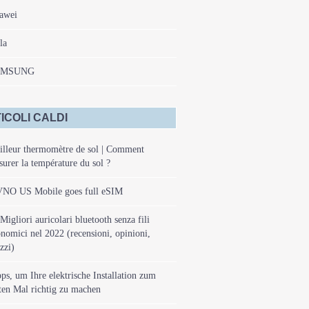
awei
la
AMSUNG
ICOLI CALDI
lleur thermomètre de sol | Comment
urer la température du sol ?
NO US Mobile goes full eSIM
Migliori auricolari bluetooth senza fili
nomici nel 2022 (recensioni, opinioni,
zzi)
ps, um Ihre elektrische Installation zum
ten Mal richtig zu machen