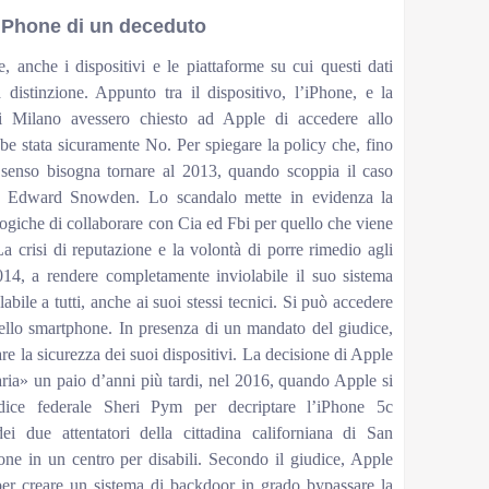
l’iPhone di un deceduto
e, anche i dispositivi e le piattaforme su cui questi dati
distinzione. Appunto tra il dispositivo, l’iPhone, e la
di Milano avessero chiesto ad Apple di accedere allo
bbe stata sicuramente No. Per spiegare la policy che, fino
senso bisogna tornare al 2013, quando scoppia il caso
 di Edward Snowden. Lo scandalo mette in evidenza la
ologiche di collaborare con Cia ed Fbi per quello che viene
 crisi di reputazione e la volontà di porre rimedio agli
014, a rendere completamente inviolabile il suo sistema
bile a tutti, anche ai suoi stessi tecnici. Si può accedere
dello smartphone. In presenza di un mandato del giudice,
e la sicurezza dei suoi dispositivi. La decisione di Apple
ia» un paio d’anni più tardi, nel 2016, quando Apple si
iudice federale Sheri Pym per decriptare l’iPhone 5c
 due attentatori della cittadina californiana di San
ne in un centro per disabili. Secondo il giudice, Apple
er creare un sistema di backdoor in grado bypassare la