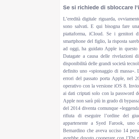
Se si richiede di sbloccare 
L’eredità digitale riguarda, ovviament
sono salvati. E qui bisogna fare una 
piattaforma, iCloud. Se i genitori 
smartphone del figlio, la risposta sare
ad oggi, ha guidato Apple in questo 
Datagate a causa delle rivelazioni
disponibilità delle grandi società tecn
definito uno «spionaggio di massa». La
errori del passato porta Apple, nel 2
operativo con la versione iOS 8. Inviola
ai dati criptati solo con la password 
Apple non sarà più in grado di bypassar
del 2014 diventa comunque «leggendar
rifiuta di eseguire l’ordine del g
appartenente a Syed Farook, uno dei
Bernardino che aveva ucciso 14 perso
avrebbe dovuto cooperare con l’Fbi p