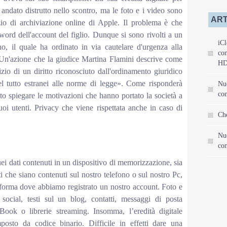
 andato distrutto nello scontro, ma le foto e i video sono
ART
izio di archiviazione online di Apple. Il problema è che
rd dell'account del figlio. Dunque si sono rivolti a un
iCl
o, il quale ha ordinato in via cautelare d'urgenza alla
con
. Un'azione che la giudice Martina Flamini descrive come
HD
izio di un diritto riconosciuto dall'ordinamento giuridico
 del tutto estranei alle norme di legge». Come risponderà
Nu
con
to spiegare le motivazioni che hanno portato la società a
oi utenti. Privacy che viene rispettata anche in caso di
Che
Nu
con
quei dati contenuti in un dispositivo di memorizzazione, sia
i che siano contenuti sul nostro telefono o sul nostro Pc,
forma dove abbiamo registrato un nostro account. Foto e
ocial, testi sul un blog, contatti, messaggi di posta
eBook o librerie streaming. Insomma, l’eredità digitale
osto da codice binario. Difficile in effetti dare una