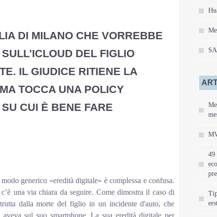
Hu
Me
GLIA DI MILANO CHE VORREBBE
S
 SULL’ICLOUD DEL FIGLIO
E. IL GIUDICE RITIENE LA
ART
 MA TOCCA UNA POLICY
 SU CUI È BENE FARE
Mei
mes
MV
49 
eco
pre
 modo generico «eredità digitale» è complessa e confusa.
 c’è una via chiara da seguire. Come dimostra il caso di
Tip
rutta dalla morte del figlio in un incidente d'auto, che
ers
o aveva sul suo smartphone. La sua eredità digitale per