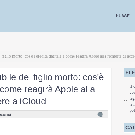
HUAWEI
 figlio morto: cos'è l'eredità digitale e come reagirà Apple alla richiesta di acc
ELE
ile del figlio morto: cos'è
e come reagirà Apple alla
Il 
vor
ere a iCloud
fig
rit
pol
zzazioni
chi
CAT