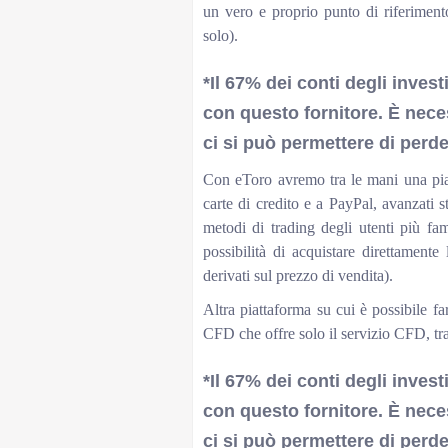
un vero e proprio punto di riferiment
solo).
*Il 67% dei conti degli inves
con questo fornitore.
È neces
ci si può permettere di perder
Con eToro avremo tra le mani una piatt
carte di credito e a PayPal, avanzati st
metodi di trading degli utenti più fam
possibilità di acquistare direttamente 
derivati sul prezzo di vendita).
Altra piattaforma su cui è possibile fa
CFD che offre solo il servizio CFD, tra
*Il 67% dei conti degli inves
con questo fornitore.
È neces
ci si può permettere di perder