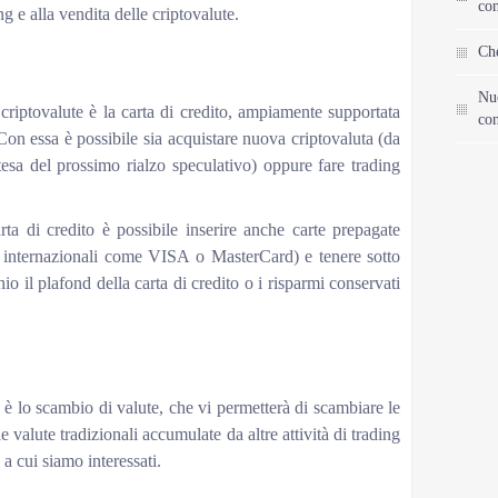
con
ng e alla vendita delle criptovalute.
Che
Nu
criptovalute è la carta di credito, ampiamente supportata
con
. Con essa è possibile sia acquistare nuova criptovaluta (da
ttesa del prossimo rialzo speculativo) oppure fare trading
arta di credito è possibile inserire anche carte prepagate
i internazionali come VISA o MasterCard) e tenere sotto
hio il plafond della carta di credito o i risparmi conservati
 lo scambio di valute, che vi permetterà di scambiare le
e valute tradizionali accumulate da altre attività di trading
 a cui siamo interessati.