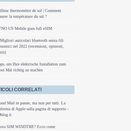
lleur thermomètre de sol | Comment
urer la température du sol ?
NO US Mobile goes full eSIM
Migliori auricolari bluetooth senza fili
nomici nel 2022 (recensioni, opinioni,
zzi)
ps, um Ihre elektrische Installation zum
ten Mal richtig zu machen
ICOLI CORRELATI
oud Mail in panne, ma non per tutti. La
ferma di Apple sulla pagina di supporto -
blog.it
ova SIM WINDTRE? Ecco come