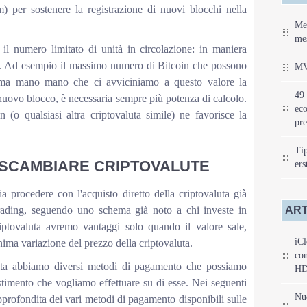
m) per sostenere la registrazione di nuovi blocchi nella
Mei
mes
è il numero limitato di unità in circolazione: in maniera
iosi. Ad esempio il massimo numero di Bitcoin che possono
MV
, ma mano mano che ci avviciniamo a questo valore la
49 
uovo blocco, è necessaria sempre più potenza di calcolo.
eco
 (o qualsiasi altra criptovaluta simile) ne favorisce la
pre
Tip
 SCAMBIARE CRIPTOVALUTE
ers
 procedere con l'acquisto diretto della criptovaluta già
trading, seguendo uno schema già noto a chi investe in
ART
riptovaluta avremo vantaggi solo quando il valore sale,
iCl
ima variazione del prezzo della criptovaluta.
con
celta abbiamo diversi metodi di pagamento che possiamo
HD
estimento che vogliamo effettuare su di esse. Nei seguenti
Nu
approfondita dei vari metodi di pagamento disponibili sulle