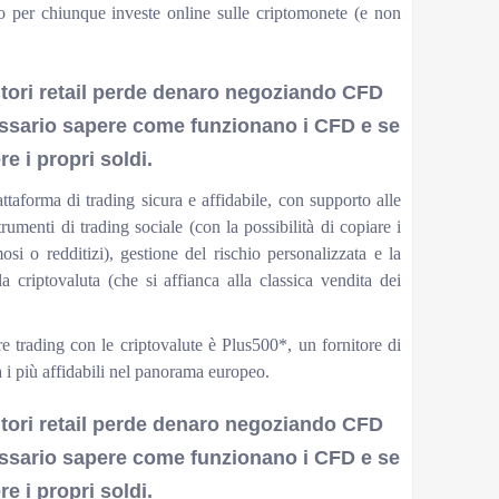
o per chiunque investe online sulle criptomonete (e non
titori retail perde denaro negoziando CFD
sario sapere come funzionano i CFD e se
e i propri soldi.
aforma di trading sicura e affidabile, con supporto alle
rumenti di trading sociale (con la possibilità di copiare i
osi o redditizi), gestione del rischio personalizzata e la
la criptovaluta (che si affianca alla classica vendita dei
re trading con le criptovalute è Plus500*, un fornitore di
 i più affidabili nel panorama europeo.
titori retail perde denaro negoziando CFD
sario sapere come funzionano i CFD e se
e i propri soldi.