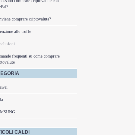
possono comprare criptovalute con
yPal?
viene comprare criptovaluta?
enzione alle truffe
clusioni
mande frequenti su come comprare
ptovalute
EGORIA
awei
la
AMSUNG
ICOLI CALDI