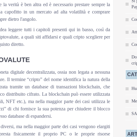
Si 
la verità è ben altra ed è necessario prestare sempre la
Pa
a capofitto in un mercato ad alta volatilità e comprare
mpre dietro l'angolo.
Con
ea leggere tutti i capitoli presenti qui in basso, così da
Att
ovalute, a quali siti affidarsi e quali cripto scegliere per
uisto diretto.
Con
Do
TOVALUTE
cri
eta digitale decentralizzata, ossia non legata a nessuna
CAT
e. Il termine “cripto” del nome identifica la natura della
trata tramite un database di transazioni blockchain, che
Hu
co distribuito cifrato. La blockchain può essere utilizzata
li, NFT etc.), ma nella maggior parte dei casi utilizza le
Me
rzi” di chi fornisce la sua potenza per chiudere il blocco
S
esso database di espandersi.
 diversi, ma nella maggior parte dei casi vengono elargiti
presta fisicamente il proprio PC o le proprie risorse
ART