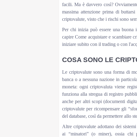
facili. Ma è davvero così? Ovviamente 
massima attenzione prima di buttarsi 
criptovalute, visto che i rischi sono se
Per chi inizia può essere una buona id
capire Come acquistare e scambiare cript
iniziare subito con il trading o con l'acq
COSA SONO LE CRIP
Le criptovalute sono una forma di mon
banca o a nessuna nazione in particolar
moneta: ogni criptovaluta viene regis
funziona alla stregua di registro pubbli
anche per altri scopi (documenti digita
criptovalute per ricompensare gli “sfo
del database, così da permettere allo st
Altre criptovalute adottano dei sistemi
ai “minatori” (o miner), ossia chi 