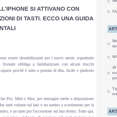
Me
L’IPHONE SI ATTIVANO CON
S
IONI DI TASTI. ECCO UNA GUIDA
NTALI
ART
Mei
mes
MV
no essere destabilizzanti per i nuovi utenti, soprattutto
 frontale obbliga a familiarizzare con alcuni trucchi
49 
uparsi perché è tutto a portata di dita, facile e piuttosto
eco
pre
Tip
ers
che Pro, Mini e Max, per interagire mette a disposizione
 tasti volume sul lato e un tastino a scorrimento per la
istro, e un tasto per l'accessione sul lato destro. Tutto qui,
ART