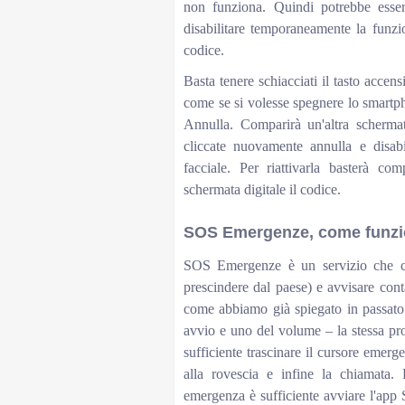
non funziona. Quindi potrebbe essere
disabilitare temporaneamente la funzio
codice.
Basta tenere schiacciati il tasto accens
come se si volesse spegnere lo smartph
Annulla. Comparirà un'altra schermata
cliccate nuovamente annulla e disabi
facciale. Per riattivarla basterà co
schermata digitale il codice.
SOS Emergenze, come funz
SOS Emergenze è un servizio che co
prescindere dal paese) e avvisare cont
come abbiamo già spiegato in passato. P
avvio e uno del volume – la stessa p
sufficiente trascinare il cursore emerg
alla rovescia e infine la chiamata. 
emergenza è sufficiente avviare l'app S