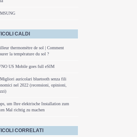
la
AMSUNG
ICOLI CALDI
lleur thermomètre de sol | Comment
urer la température du sol ?
NO US Mobile goes full eSIM
Migliori auricolari bluetooth senza fili
nomici nel 2022 (recensioni, opinioni,
zzi)
ps, um Ihre elektrische Installation zum
ten Mal richtig zu machen
ICOLI CORRELATI