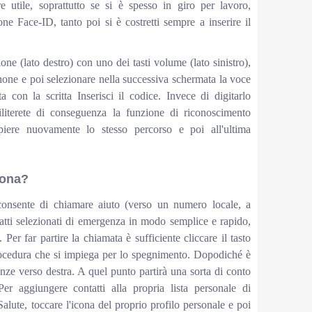
 utile, soprattutto se si è spesso in giro per lavoro,
ne Face-ID, tanto poi si è costretti sempre a inserire il
ione (lato destro) con uno dei tasti volume (lato sinistro),
one e poi selezionare nella successiva schermata la voce
 con la scritta Inserisci il codice. Invece di digitarlo
literete di conseguenza la funzione di riconoscimento
mpiere nuovamente lo stesso percorso e poi all'ultima
iona?
nsente di chiamare aiuto (verso un numero locale, a
atti selezionati di emergenza in modo semplice e rapido,
er far partire la chiamata è sufficiente cliccare il tasto
rocedura che si impiega per lo spegnimento. Dopodiché è
enze verso destra. A quel punto partirà una sorta di conto
Per aggiungere contatti alla propria lista personale di
alute, toccare l'icona del proprio profilo personale e poi