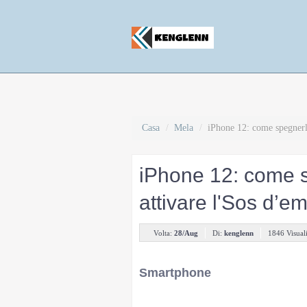
Casa
/
Mela
/
iPhone 12: come spegnerlo
iPhone 12: come s
attivare l'Sos d’
Volta:
28/Aug
Di:
kenglenn
1846 Visual
Smartphone
29 ottobre 2020 - 10:15