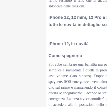
fermo restando il fatto che in alcun
sbloccare delle funzioni.
iPhone 12, 12 mini, 12 Pro e 1
tutte le novità in dettaglio 
PrevNext
iPhone 12, le novità
Come spegnerlo
Potrebbe sembrare una banalità ma pe
semplice e immediata è quella di preme
tasti volume (lato sinistro). Dopodi
spegnere, SOS emergenze, eventualment
dito sul primo e mantenendo il contatt
otterrà lo spegnimento. Facendo lo stes
emergenza. La terza invece annullerà 
di accedere alle Impostazioni dello