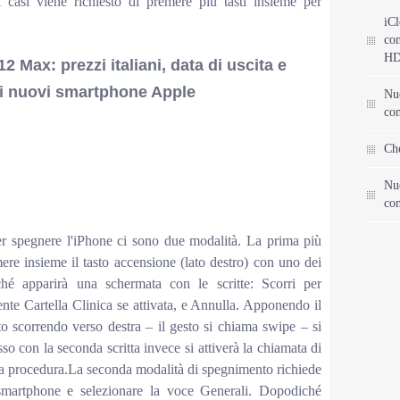
i casi viene richiesto di premere più tasti insieme per
iCl
con
HD
2 Max: prezzi italiani, data di uscita e
sui nuovi smartphone Apple
Nu
con
Che
Nu
con
r spegnere l'iPhone ci sono due modalità. La prima più
re insieme il tasto accensione (lato destro) con uno dei
ché apparirà una schermata con le scritte: Scorri per
e Cartella Clinica se attivata, e Annulla. Apponendo il
o scorrendo verso destra – il gesto si chiama swipe – si
so con la seconda scritta invece si attiverà la chiamata di
la procedura.La seconda modalità di spegnimento richiede
 smartphone e selezionare la voce Generali. Dopodiché