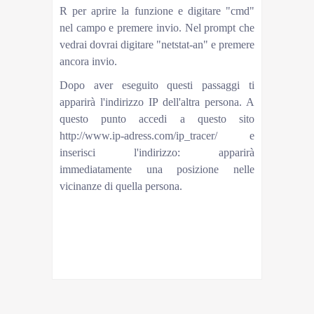
R per aprire la funzione e digitare "cmd"
nel campo e premere invio. Nel prompt che
vedrai dovrai digitare "netstat-an" e premere
ancora invio.
Dopo aver eseguito questi passaggi ti
apparirà l'indirizzo IP dell'altra persona. A
questo punto accedi a questo sito
http://www.ip-adress.com/ip_tracer/ e
inserisci l'indirizzo: apparirà
immediatamente una posizione nelle
vicinanze di quella persona.
This content is created and maintained by a third
party, and imported onto this page to help users
provide their email addresses. You may be able to
find more information about this and similar content
at piano.io