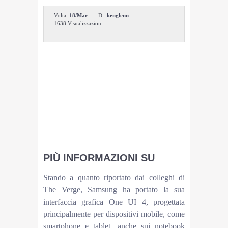
Volta:
18/Mar
Di:
kenglenn
1638 Visualizzazioni
Software
Recensioni
Recensione RTX 3080
Come installare Windows 11
Recensione Core i9-12900K e Core i5-12600K
Recensione RTX 3060
Codici sconto
Software
di Antonello Buzzi
PIÙ INFORMAZIONI SU
Stando a quanto riportato dai colleghi di
The Verge, Samsung ha portato la sua
interfaccia grafica One UI 4, progettata
principalmente per dispositivi mobile, come
smartphone e tablet, anche sui notebook