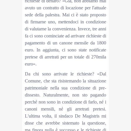
richieste di denaro? «Già, non abbiamo mai
avuto un contratto di locazione per l'attuale
sede della palestra. Mai ci è stato proposto
di firmarne uno, mettendoci in condizione
di valutarne la convenienza. Invece, tre anni
fa ci sono cominciate ad arrivare richieste di
pagamento di un canone mensile da 1800
euro. In aggiunta, ci sono state notificate
pretese di arretrati per un totale di 270mila
euro».
Da chi sono arrivate le richieste? «Dal
Comune, che sta risistemando la situazione
patrimoniale nella sua condizione di pre-
dissesto. Naturalmente, non sto pagando
perché non sono in condizione di farlo, né i
canoni mensili, né gli arretrati pretesi.
L'ultima volta, il sindaco De Magistris mi
disse che avrebbe sistemato la questione,
ma finora nulla è successo e le richieste di