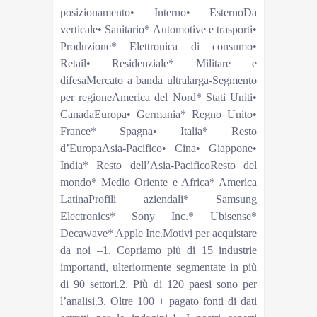
posizionamento• Interno• EsternoDa
verticale• Sanitario* Automotive e trasporti•
Produzione* Elettronica di consumo•
Retail• Residenziale* Militare e
difesaMercato a banda ultralarga-Segmento
per regioneAmerica del Nord* Stati Uniti•
CanadaEuropa• Germania* Regno Unito•
France* Spagna• Italia* Resto
d’EuropaAsia-Pacifico• Cina• Giappone•
India* Resto dell’Asia-PacificoResto del
mondo* Medio Oriente e Africa* America
LatinaProfili aziendali* Samsung
Electronics* Sony Inc.* Ubisense*
Decawave* Apple Inc.Motivi per acquistare
da noi –1. Copriamo più di 15 industrie
importanti, ulteriormente segmentate in più
di 90 settori.2. Più di 120 paesi sono per
l’analisi.3. Oltre 100 + pagato fonti di dati