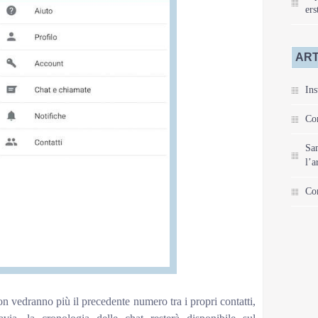
ers
ART
Ins
Com
Sa
l’a
Com
on vedranno più il precedente numero tra i propri contatti,