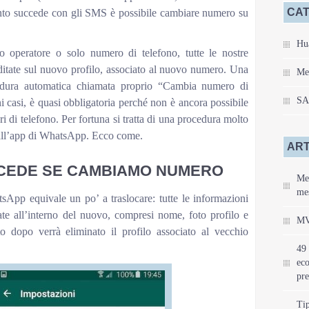
CAT
quanto succede con gli SMS è possibile cambiare numero su
Hu
operatore o solo numero di telefono, tutte le nostre
ditate sul nuovo profilo, associato al nuovo numero. Una
Me
edura automatica chiamata proprio “Cambia numero di
S
i casi, è quasi obbligatoria perché non è ancora possibile
 di telefono. Per fortuna si tratta di una procedura molto
dall’app di WhatsApp. Ecco come.
ART
CEDE SE CAMBIAMO NUMERO
Mei
mes
App equivale un po’ a traslocare: tutte le informazioni
te all’interno del nuovo, compresi nome, foto profilo e
MV
to dopo verrà eliminato il profilo associato al vecchio
49 
eco
pre
Tip