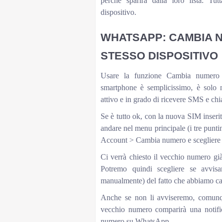
perché sparirà dalla loro lista. Tut
dispositivo.
WHATSAPP: CAMBIA 
STESSO DISPOSITIVO
Usare la funzione Cambia numero
smartphone è semplicissimo, è solo 
attivo e in grado di ricevere SMS e chi
Se è tutto ok, con la nuova SIM inser
andare nel menu principale (i tre punti
Account > Cambia numero e scegliere 
Ci verrà chiesto il vecchio numero g
Potremo quindi scegliere se avvisare
manualmente) del fatto che abbiamo 
Anche se non li avviseremo, comunqu
vecchio numero comparirà una notific
numero su WhatsApp.