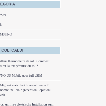
EGORIA
awei
la
AMSUNG
ICOLI CALDI
lleur thermomètre de sol | Comment
urer la température du sol ?
NO US Mobile goes full eSIM
Migliori auricolari bluetooth senza fili
nomici nel 2022 (recensioni, opinioni,
zzi)
ps, um Ihre elektrische Installation zum