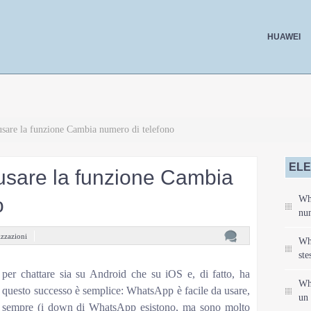
HUAWEI
are la funzione Cambia numero di telefono
ELE
sare la funzione Cambia
o
Wh
nu
izzazioni
Wh
ste
er chattare sia su Android che su iOS e, di fatto, ha
Wh
 questo successo è semplice: WhatsApp è facile da usare,
un 
na sempre (i down di WhatsApp esistono, ma sono molto