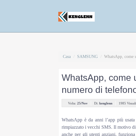
Casa
/
SAMSUNG
/
WhatsApp, come us
WhatsApp, come u
numero di telefon
Volta:
25/Nov
Di:
kenglenn
1985 Visual
10
WhatsApp è da anni l’app più usata p
rimpiazzato i vecchi SMS. Il motivo di
anche per gli utenti anziani, funzio