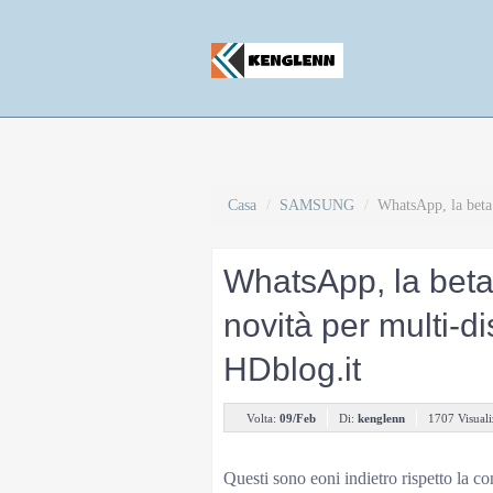
Casa
/
SAMSUNG
/
WhatsApp, la beta 
WhatsApp, la beta
novità per multi-di
HDblog.it
Volta:
09/Feb
Di:
kenglenn
1707 Visuali
DenFox
11 Nov 2021 @ 12:10
Questi sono eoni indietro rispetto la c