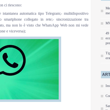
n ci riescono:
Mei
e istantanea automatica tipo Telegram;- multidispositivo
mes
 smartphone collegato in rete;- sincronizzazione tra
MV
ntato, ma non lo è visto che WhatsApp Web non mi vede
one e viceversa);
49 
eco
pre
Tip
ers
ART
Ins
Com
Sa