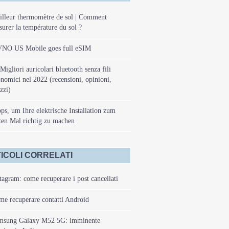
lleur thermomètre de sol | Comment
urer la température du sol ?
NO US Mobile goes full eSIM
Migliori auricolari bluetooth senza fili
nomici nel 2022 (recensioni, opinioni,
zzi)
ps, um Ihre elektrische Installation zum
ten Mal richtig zu machen
ICOLI CORRELATI
tagram: come recuperare i post cancellati
e recuperare contatti Android
msung Galaxy M52 5G: imminente