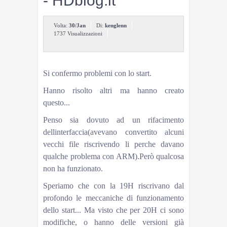
- HDblog.it
Volta:
30/Jan
Di:
kenglenn
1737 Visualizzazioni
Simone
09 Ott 2019 @ 09:04
Si confermo problemi con lo start.
Hanno risolto altri ma hanno creato
questo...
Penso sia dovuto ad un rifacimento
dellinterfaccia(avevano convertito alcuni
vecchi file riscrivendo li perche davano
qualche problema con ARM).Però qualcosa
non ha funzionato.
Speriamo che con la 19H riscrivano dal
profondo le meccaniche di funzionamento
dello start... Ma visto che per 20H ci sono
modifiche, o hanno delle versioni già