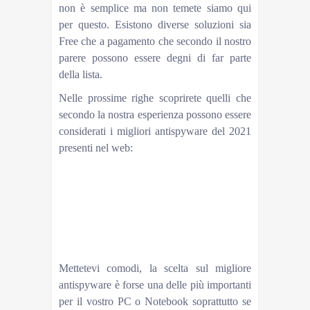
non è semplice ma non temete siamo qui
per questo. Esistono diverse soluzioni sia
Free che a pagamento che secondo il nostro
parere possono essere degni di far parte
della lista.
Nelle prossime righe scoprirete quelli che
secondo la nostra esperienza possono essere
considerati i migliori antispyware del 2021
presenti nel web:
Spybot Search & Destroy
Malwarebytes
Spyware Blaster
Superantispyware
Spyware Terminator
Adaware
AdwCleaner
Mettetevi comodi, la scelta sul migliore
antispyware è forse una delle più importanti
per il vostro PC o Notebook soprattutto se