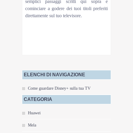
semplici passaggi scritti qui sopra e
cominciare a godere dei tuoi titoli preferiti
direttamente sul tuo televisore.
Tags:Disney Plus
← News precedente Come scaricare contenuti da
Disney+ per guardarli offline in vacanza
News successiva → Come guardare Disney+
senza Smart TV
ELENCHI DI NAVIGAZIONE
Come guardare Disney+ sulla tua TV
CATEGORIA
Huawei
Mela